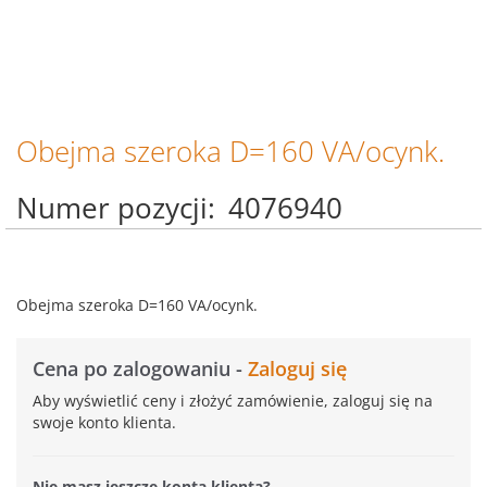
Obejma szeroka D=160 VA/ocynk.
Przejdź
na
początek
Numer pozycji
4076940
galerii
Obejma szeroka D=160 VA/ocynk.
Cena po zalogowaniu -
Zaloguj się
Aby wyświetlić ceny i złożyć zamówienie, zaloguj się na
swoje konto klienta.
Nie masz jeszcze konta klienta?