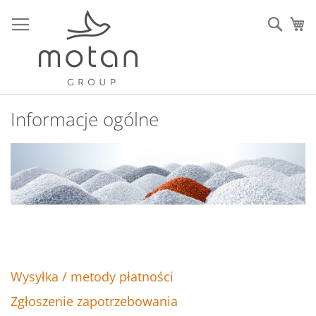
Przejdź
do
Sear
Mó
treści
Informacje ogólne
Wysyłka / metody płatności
Zgłoszenie zapotrzebowania