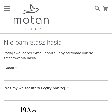
Przejdź
do
Sear
Mó
treści
Nie pamiętasz hasła?
Podaj swój adres e-mail poniżej, aby otrzymać link do
zresetowania hasła.
E-mail
Prosimy wpisać litery i cyfry poniżej