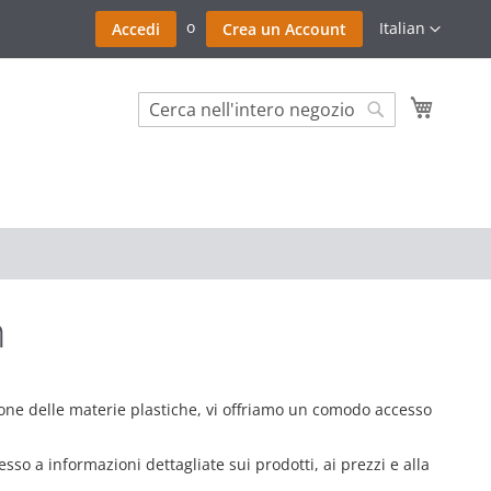
Salta
Lingua
Italian
Accedi
Crea un Account
al
contenu
Carrello
Search
Search
n
zione delle materie plastiche, vi offriamo un comodo accesso
esso a informazioni dettagliate sui prodotti, ai prezzi e alla