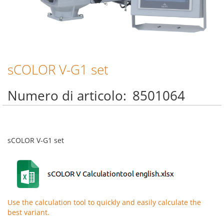
sCOLOR V-G1 set
Vai
all'inizio
della
Numero di articolo
8501064
galleria
di
immagini
sCOLOR V-G1 set
Use the calculation tool to quickly and easily calculate the
best variant.