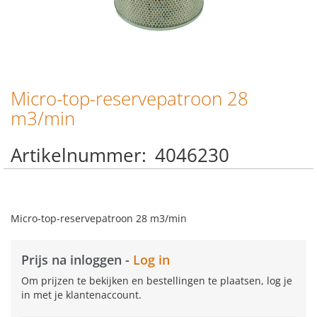
Micro-top-reservepatroon 28
Ga
naar
m3/min
het
begin
Artikelnummer
4046230
van
de
afbeeldingen-
gallerij
Micro-top-reservepatroon 28 m3/min
Prijs na inloggen -
Log in
Om prijzen te bekijken en bestellingen te plaatsen, log je
in met je klantenaccount.