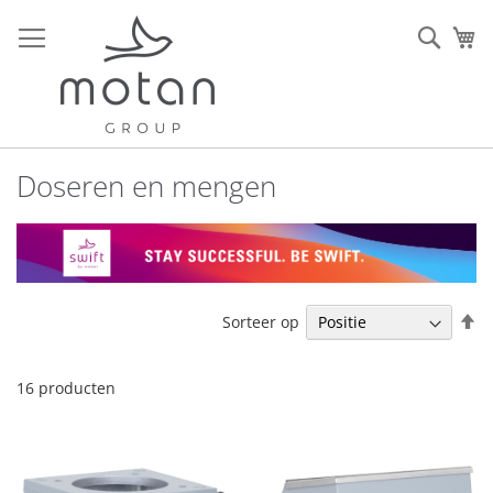
Ga
naar
Sear
W
de
inhoud
Doseren en mengen
V
Sorteer op
h
na
la
16
producten
so