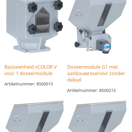
Basiseenheid sCOLOR V
Doseermodule G1 met
voor 1 doseermodule
aanbouwreservoir zonder
deksel
Artikelnummer: 8500015
Artikelnummer: 8500215