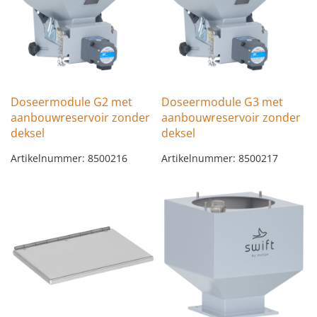
Doseermodule G2 met
Doseermodule G3 met
aanbouwreservoir zonder
aanbouwreservoir zonder
deksel
deksel
Artikelnummer: 8500216
Artikelnummer: 8500217