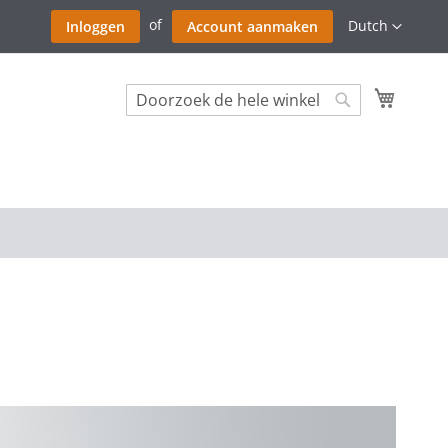
Ga
Taal
Dutch
Inloggen
Account aanmaken
naar
de
inhoud
Winkel
Search
Search