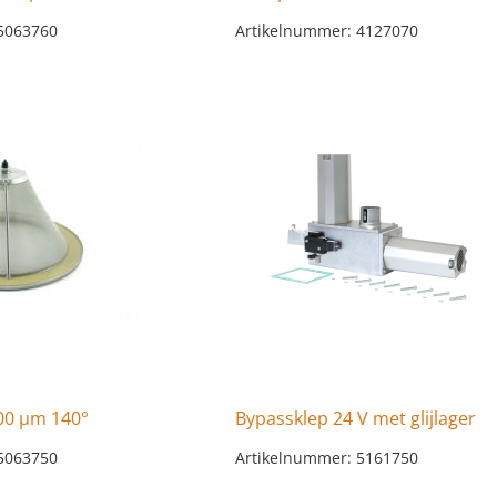
5063760
Artikelnummer: 4127070
500 µm 140°
Bypassklep 24 V met glijlager
5063750
Artikelnummer: 5161750