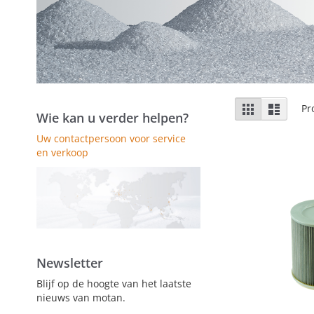
Tonen
Foto-
Lijst
Pr
Wie kan u verder helpen?
tabel
als
Uw contactpersoon voor service
en verkoop
Newsletter
Blijf op de hoogte van het laatste
nieuws van motan.