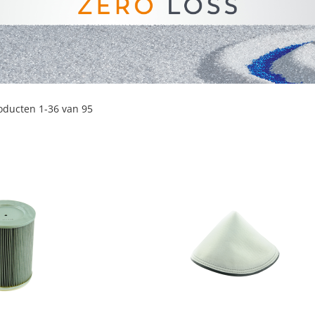
oducten
1
-
36
van
95