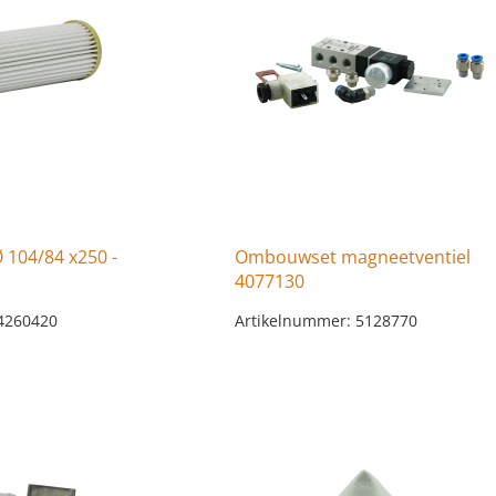
Ø 104/84 x250 -
Ombouwset magneetventiel
4077130
4260420
Artikelnummer: 5128770