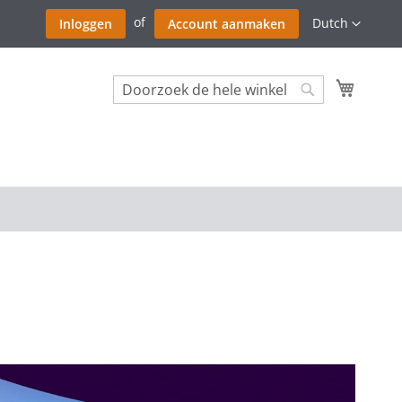
Ga
Taal
Dutch
Inloggen
Account aanmaken
naar
de
inhoud
Winkel
Search
Search