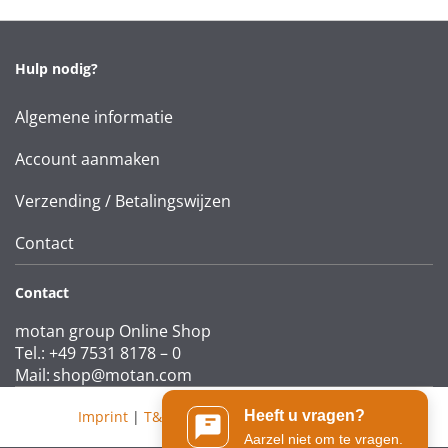
Hulp nodig?
Algemene informatie
Account aanmaken
Verzending / Betalingswijzen
Contact
Contact
motan group Online Shop
Tel.: +49 7531 8178 – 0
Mail:
shop@motan.com
Imprint
|
T&Cs
|
Data protection statement
Heeft u vragen?
Aarzel niet om te vragen.