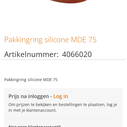
Pakkingring silicone MDE 75
Ga
naar
het
Artikelnummer
4066020
begin
van
de
afbeeldingen-
gallerij
Pakkingring silicone MDE 75
Prijs na inloggen -
Log in
Om prijzen te bekijken en bestellingen te plaatsen, log je
in met je klantenaccount.
Nog geen klantenaccount?