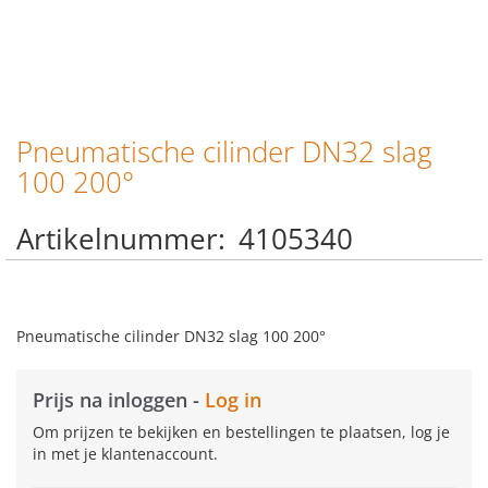
Pneumatische cilinder DN32 slag
Ga
naar
100 200°
het
begin
Artikelnummer
4105340
van
de
afbeeldingen-
gallerij
Pneumatische cilinder DN32 slag 100 200°
Prijs na inloggen -
Log in
Om prijzen te bekijken en bestellingen te plaatsen, log je
in met je klantenaccount.