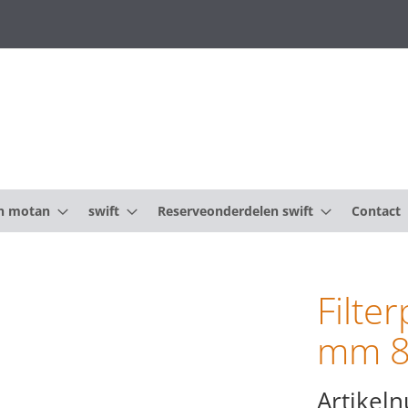
n motan
swift
Reserveonderdelen swift
Contact
Filte
mm 8
Artikel