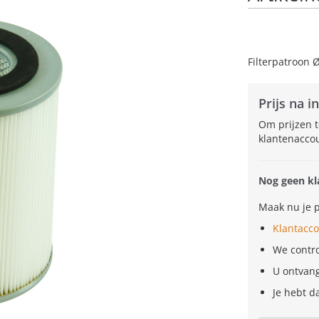
Filterpatroon 
Prijs na i
Om prijzen t
klantenacco
Nog geen kl
Maak nu je p
Klantacc
We contr
U ontvan
Je hebt 