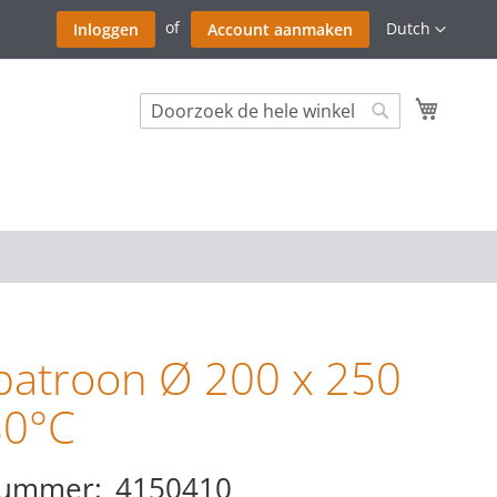
Ga
Taal
Dutch
Inloggen
Account aanmaken
naar
de
inhoud
Winkel
Search
Search
rpatroon Ø 200 x 250
0°C
nummer
4150410