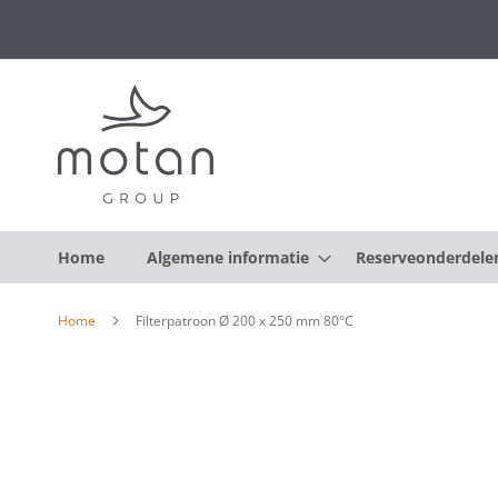
Home
Algemene informatie
Reserveonderdele
Home
Filterpatroon Ø 200 x 250 mm 80°C
Ga
naar
het
einde
van
de
afbeeldingen-