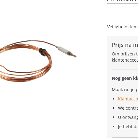
Veiligheidste
Prijs na i
Om prijzen t
klantenacco
Nog geen kl
Maak nu je p
Klantacc
We contr
U ontvan
Je hebt 