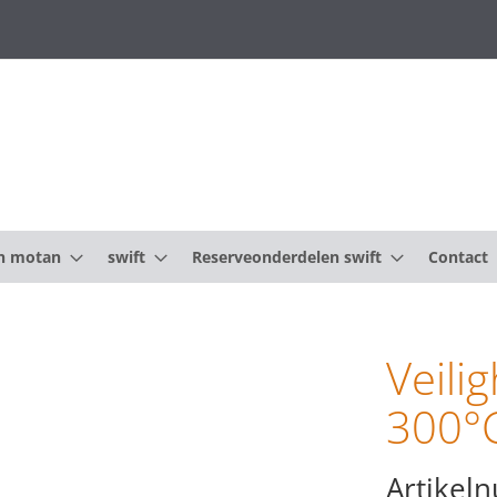
n motan
swift
Reserveonderdelen swift
Contact
Veili
300°
Artikel