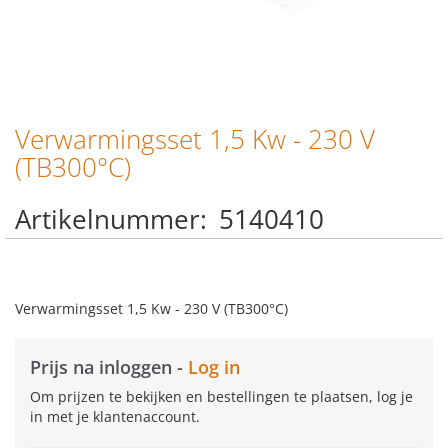
Verwarmingsset 1,5 Kw - 230 V
Ga
naar
(TB300°C)
het
begin
Artikelnummer
5140410
van
de
afbeeldingen-
gallerij
Verwarmingsset 1,5 Kw - 230 V (TB300°C)
Prijs na inloggen -
Log in
Om prijzen te bekijken en bestellingen te plaatsen, log je
in met je klantenaccount.