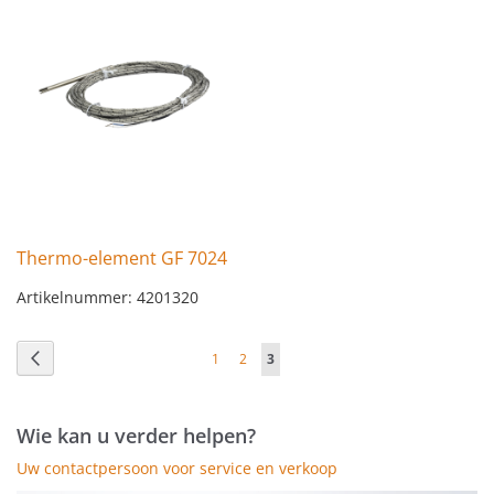
Thermo-element GF 7024
Artikelnummer: 4201320
Pagina
Pagina
Vorige
Pagina
Pagina
U
1
2
3
lees
momenteel
Wie kan u verder helpen?
pagina
Uw contactpersoon voor service en verkoop