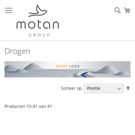
Ga
naar
Sear
W
de
inhoud
Drogen
V
Sorteer op
h
na
la
Producten
73
-
81
van
81
so