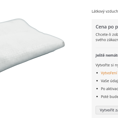
Látkový vzducho
Cena po p
Chcete-li zo
svého zákazn
Ještě nemát
Vytvořte si 
Vytvoření
Vaše úda
Po aktiva
Poté bud
Vytvořit 