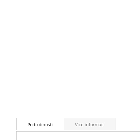
Přeskočit
na
začátek
galerie
s
obrázky
Podrobnosti
Více informací