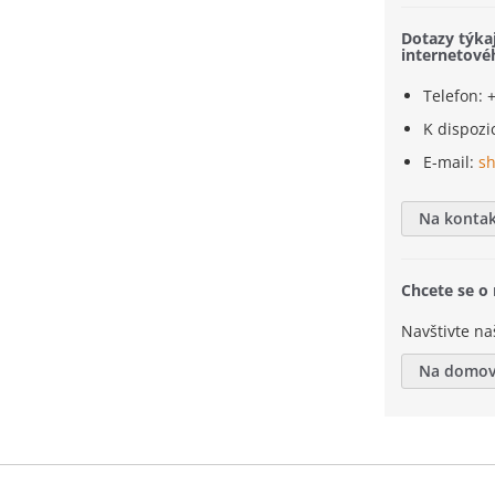
Dotazy týka
internetov
Telefon: 
K dispozic
E-mail:
s
Na kontak
Chcete se o
Navštivte na
Na domov