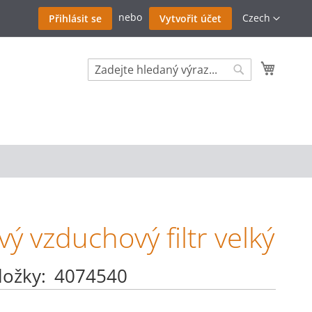
Přejít
Jazyk
Czech
Přihlásit se
Vytvořit účet
na
obsah
Můj koš
Search
Search
vý vzduchový filtr velký
ložky
4074540