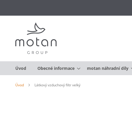
Úvod
Obecné informace
motan náhradní díly
Úvod
Látkový vzduchový filtr velký
Přeskočit
na
konec
galerie
s
obrázky