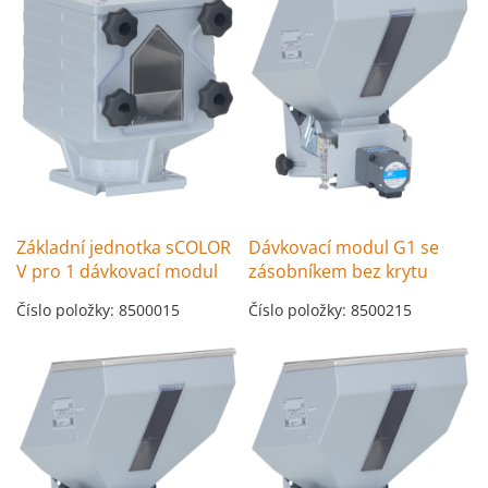
Základní jednotka sCOLOR
Dávkovací modul G1 se
V pro 1 dávkovací modul
zásobníkem bez krytu
Číslo položky: 8500015
Číslo položky: 8500215