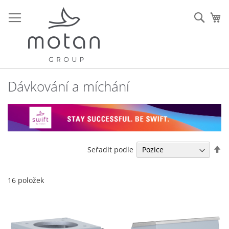
Přejít
na
Sear
Mů
obsah
Dávkování a míchání
Na
Seřadit podle
se
16
položek