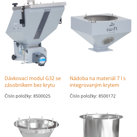
Dávkovací modul G32 se
Nádoba na materiál 7 l s
zásobníkem bez krytu
integrovaným krytem
Číslo položky: 8500025
Číslo položky: 8500172