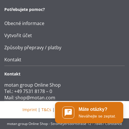
Potřebujete pomoc?
Obecné informace
Vytvořit účet
Způsoby přepravy / platby
Kontakt
Kontakt
motan group Online Shop
Tel.: +49 7531 8178 – 0
Mail:
shop@motan.com
Imprint
|
T&Cs
|
Data protection statement
Máte otázky?
Neváhejte se zeptat.
motan group Online Shop - Stromeyersdorfstraße 12 - 78467 Constance