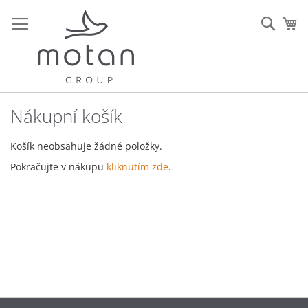
Přejít
na
Sear
Mů
obsah
Nákupní košík
Košík neobsahuje žádné položky.
Pokračujte v nákupu
kliknutím zde
.