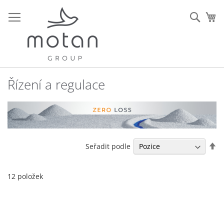
Přejít
na
Sear
Mů
obsah
Řízení a regulace
Na
Seřadit podle
se
12
položek