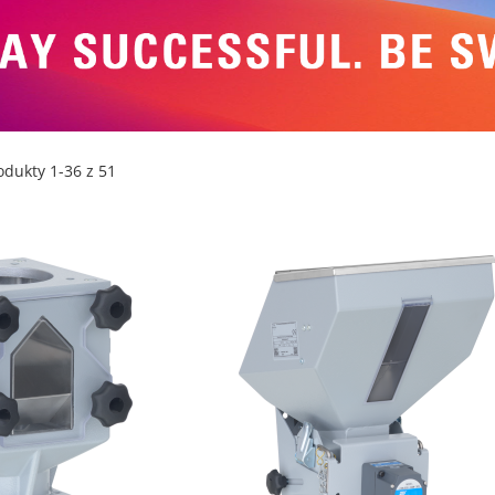
m
odukty
1
-
36
z
51