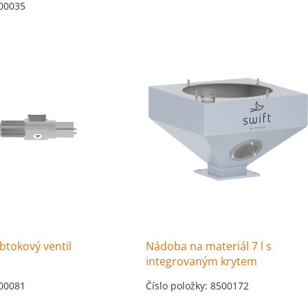
500035
tokový ventil
Nádoba na materiál 7 l s
integrovaným krytem
500081
Číslo položky: 8500172