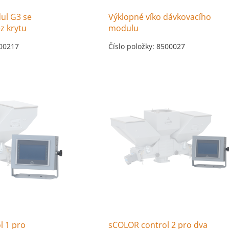
ul G3 se
Výklopné víko dávkovacího
z krytu
modulu
500217
Číslo položky: 8500027
l 1 pro
sCOLOR control 2 pro dva