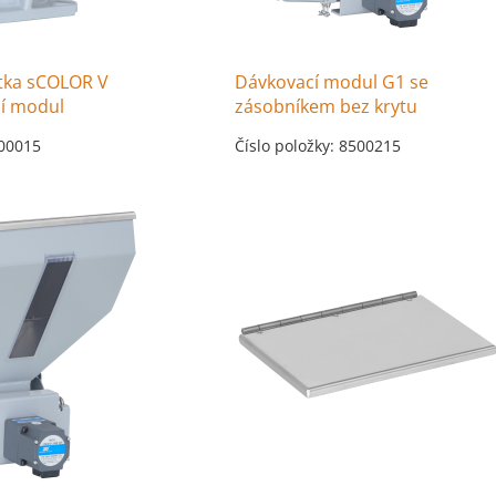
otka sCOLOR V
Dávkovací modul G1 se
cí modul
zásobníkem bez krytu
500015
Číslo položky: 8500215