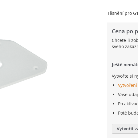
Těsnění pro G1
Cena po p
Chcete-li zo
svého zákazn
Ještě nemát
Vytvořte si 
Vytvoření
Vaše úda
Po aktiva
Poté bud
Vytvořit 