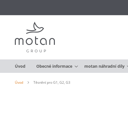
Úvod
Obecné informace
motan náhradní díly
Úvod
Těsnění pro G1, G2, G3
Přeskočit
na
konec
galerie
s
obrázky