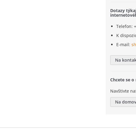
Dotazy týka
internetov
Telefon: 
K dispozic
E-mail:
s
Na kontak
Chcete se o
Navštivte na
Na domov