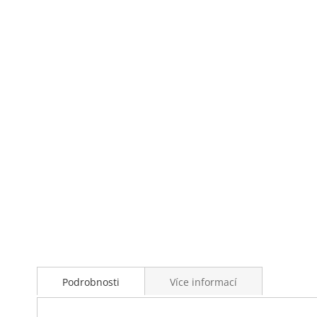
Přeskočit
na
začátek
galerie
s
obrázky
Podrobnosti
Více informací