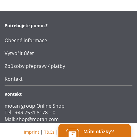
Potřebujete pomoc?
Obecné informace
Vytvořit účet
Způsoby přepravy / platby
Kontakt
Kontakt
motan group Online Shop
Tel.: +49 7531 8178 – 0
Mail:
shop@motan.com
Imprint
|
T&Cs
|
Data protection statement
Máte otázky?