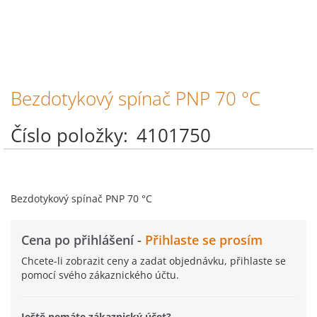
Bezdotykový spínač PNP 70 °C
Přeskočit
na
začátek
Číslo položky
4101750
galerie
s
obrázky
Bezdotykový spínač PNP 70 °C
Cena po přihlášení -
Přihlaste se prosím
Chcete-li zobrazit ceny a zadat objednávku, přihlaste se
pomocí svého zákaznického účtu.
Ještě nemáte zákaznický účet?