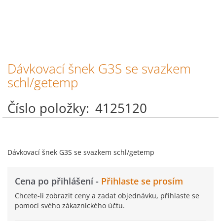
Dávkovací šnek G3S se svazkem
Přeskočit
na
schl/getemp
začátek
galerie
Číslo položky
4125120
s
obrázky
Dávkovací šnek G3S se svazkem schl/getemp
Cena po přihlášení -
Přihlaste se prosím
Chcete-li zobrazit ceny a zadat objednávku, přihlaste se
pomocí svého zákaznického účtu.