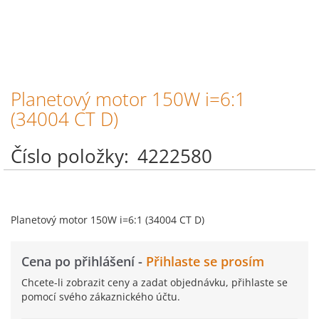
Planetový motor 150W i=6:1
Přeskočit
na
(34004 CT D)
začátek
galerie
Číslo položky
4222580
s
obrázky
Planetový motor 150W i=6:1 (34004 CT D)
Cena po přihlášení -
Přihlaste se prosím
Chcete-li zobrazit ceny a zadat objednávku, přihlaste se
pomocí svého zákaznického účtu.