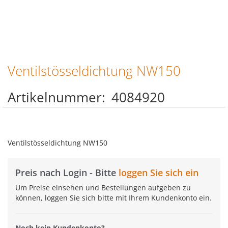
Ventilstösseldichtung NW150
Zum
Anfang
der
Artikelnummer
4084920
Bildgalerie
springen
Ventilstösseldichtung NW150
Preis nach Login - Bitte
loggen Sie sich ein
Um Preise einsehen und Bestellungen aufgeben zu
können, loggen Sie sich bitte mit Ihrem Kundenkonto ein.
Noch kein Kundenkonto?