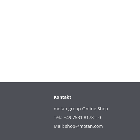
Kontakt
motan group Online Shop
Tel.: +49 7531 8178 – 0
Mail:
shop@motan.com