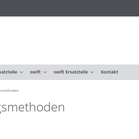
atzteile
swift
swift Ersatzteile
Kontakt
gsmethoden
ngsmethoden