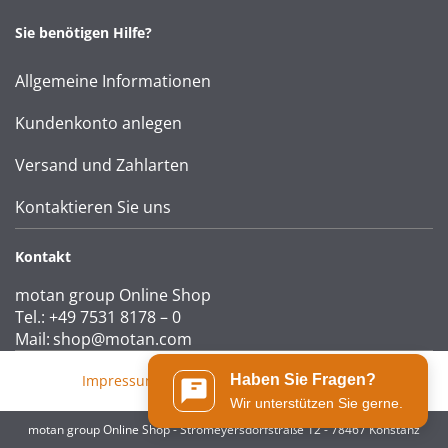
Sie benötigen Hilfe?
Allgemeine Informationen
Kundenkonto anlegen
Versand und Zahlarten
Kontaktieren Sie uns
Kontakt
motan group Online Shop
Tel.: +49 7531 8178 – 0
Mail:
shop@motan.com
Impressum
|
AGB
|
Datenschutzerklärung
Haben Sie Fragen?
Wir unterstützen Sie gerne.
motan group Online Shop - Stromeyersdorfstraße 12 - 78467 Konstanz