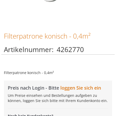
Filterpatrone konisch - 0,4m²
Zum
Anfang
der
Artikelnummer
4262770
Bildgalerie
springen
Filterpatrone konisch - 0,4m²
Preis nach Login - Bitte
loggen Sie sich ein
Um Preise einsehen und Bestellungen aufgeben zu
können, loggen Sie sich bitte mit Ihrem Kundenkonto ein.
Noch kein Kundenkonto?