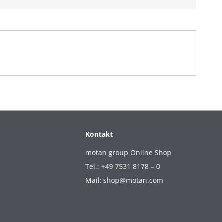
Kontakt
motan group Online Shop
Tel.: +49 7531 8178 – 0
Mail:
shop@motan.com