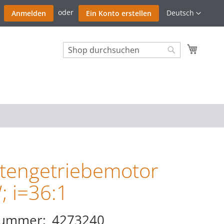
Zum
Sprache
Deutsch
Anmelden
Ein Konto erstellen
Inhalt
springe
Mein W
Search
Search
tengetriebemotor
 i=36:1
nummer
4273240