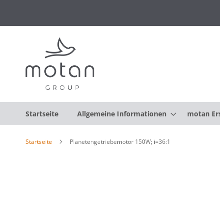
Startseite
Allgemeine Informationen
motan Ers
Startseite
Planetengetriebemotor 150W; i=36:1
Zum
Ende
der
Bildgalerie
springen