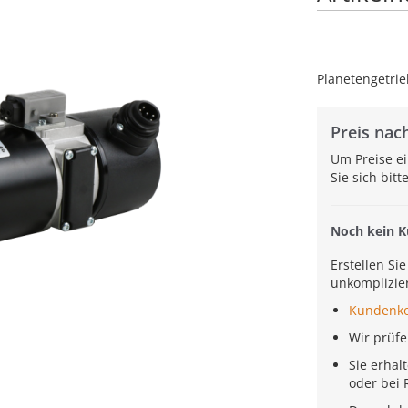
Planetengetri
Preis nach
Um Preise e
Sie sich bit
Noch kein 
Erstellen Si
unkomplizier
Kundenk
Wir prüf
Sie erhal
oder bei 