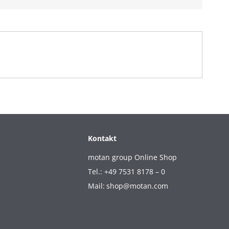
Kontakt
motan group Online Shop
Tel.: +49 7531 8178 – 0
Mail:
shop@motan.com