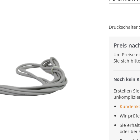
Druckschalter
Preis nach
Um Preise e
Sie sich bit
Noch kein 
Erstellen Si
unkomplizier
Kundenk
Wir prüf
Sie erhal
oder bei 