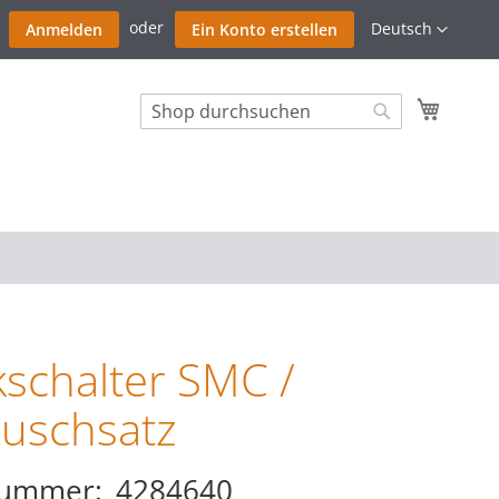
Zum
Sprache
Deutsch
Anmelden
Ein Konto erstellen
Inhalt
springe
Mein W
Search
Search
schalter SMC /
uschsatz
nummer
4284640