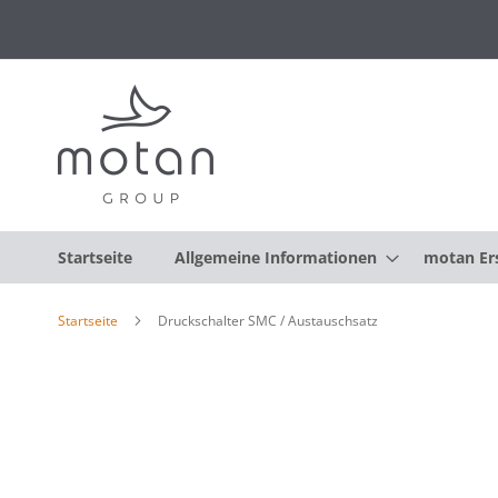
Startseite
Allgemeine Informationen
motan Ers
Startseite
Druckschalter SMC / Austauschsatz
Zum
Ende
der
Bildgalerie
springen