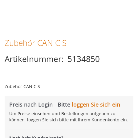
Zubehör CAN C S
Zum
Anfang
der
Artikelnummer
5134850
Bildgalerie
springen
Zubehör CAN C S
Preis nach Login - Bitte
loggen Sie sich ein
Um Preise einsehen und Bestellungen aufgeben zu
können, loggen Sie sich bitte mit Ihrem Kundenkonto ein.
Noch kein Kundenkonto?