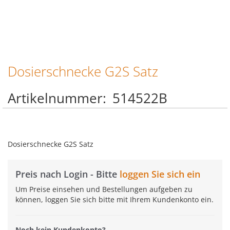
Dosierschnecke G2S Satz
Zum
Anfang
der
Artikelnummer
514522B
Bildgalerie
springen
Dosierschnecke G2S Satz
Preis nach Login - Bitte
loggen Sie sich ein
Um Preise einsehen und Bestellungen aufgeben zu
können, loggen Sie sich bitte mit Ihrem Kundenkonto ein.
Noch kein Kundenkonto?