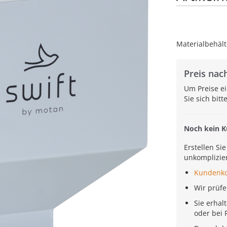
Materialbehält
Preis nach
Um Preise e
Sie sich bit
Noch kein 
Erstellen Si
unkomplizier
Kundenk
Wir prüf
Sie erhal
oder bei 