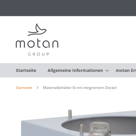
Startseite
Allgemeine Informationen
motan Ers
Startseite
Materialbehälter 6l mit integriertem Deckel
Zum
Ende
der
Bildgalerie
springen