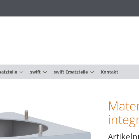
atzteile
swift
swift Ersatzteile
Kontakt
Mater
integ
Artikel