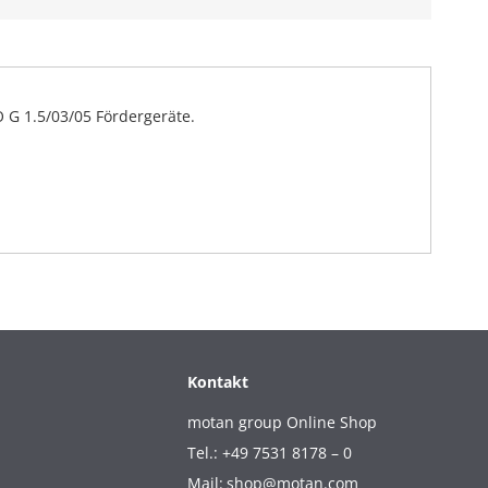
 G 1.5/03/05 Fördergeräte.
Kontakt
motan group Online Shop
Tel.: +49 7531 8178 – 0
Mail:
shop@motan.com