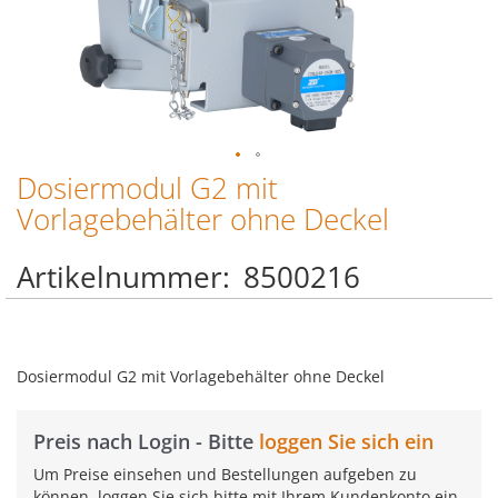
Dosiermodul G2 mit
Zum
Anfang
Vorlagebehälter ohne Deckel
der
Bildgalerie
Artikelnummer
8500216
springen
Dosiermodul G2 mit Vorlagebehälter ohne Deckel
Preis nach Login - Bitte
loggen Sie sich ein
Um Preise einsehen und Bestellungen aufgeben zu
können, loggen Sie sich bitte mit Ihrem Kundenkonto ein.