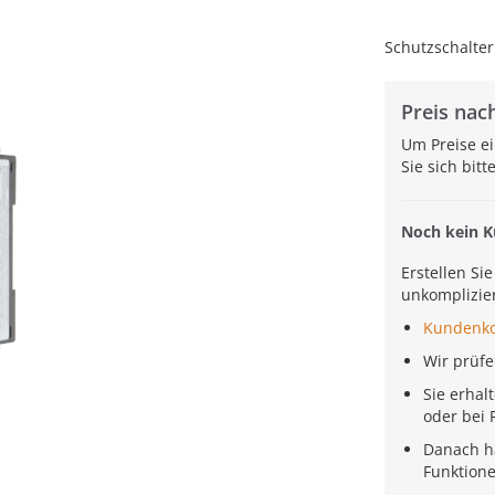
Schutzschalter
Preis nach
Um Preise e
Sie sich bit
Noch kein 
Erstellen Si
unkomplizier
Kundenk
Wir prüf
Sie erhal
oder bei 
Danach h
Funktion