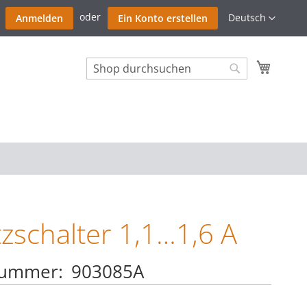
Zum
Sprache
Deutsch
Anmelden
Ein Konto erstellen
Inhalt
springe
Mein W
Search
Search
zschalter 1,1…1,6 A
nummer
903085A