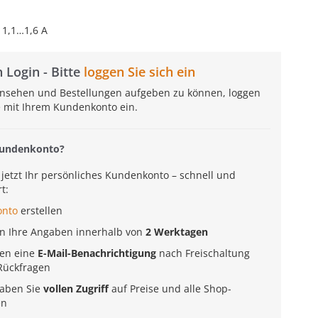
 1,1…1,6 A
 Login - Bitte
loggen Sie sich ein
insehen und Bestellungen aufgeben zu können, loggen
te mit Ihrem Kundenkonto ein.
Kundenkonto?
e jetzt Ihr persönliches Kundenkonto – schnell und
t:
onto
erstellen
en Ihre Angaben innerhalb von
2 Werktagen
ten eine
E-Mail-Benachrichtigung
nach Freischaltung
Rückfragen
aben Sie
vollen Zugriff
auf Preise und alle Shop-
en