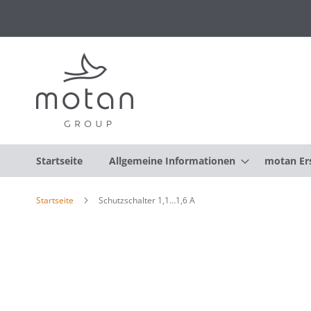
Startseite
Allgemeine Informationen
motan Ers
Startseite
Schutzschalter 1,1…1,6 A
Zum
Ende
der
Bildgalerie
springen