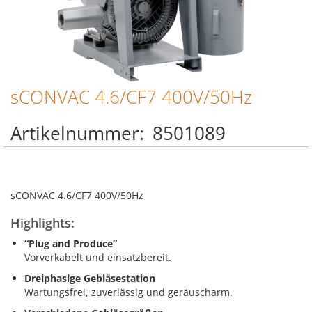
sCONVAC 4.6/CF7 400V/50Hz
Zum
Anfang
der
Artikelnummer
8501089
Bildgalerie
springen
sCONVAC 4.6/CF7 400V/50Hz
Highlights:
“Plug and Produce”
Vorverkabelt und einsatzbereit.
Dreiphasige Gebläsestation
Wartungsfrei, zuverlässig und geräuscharm.