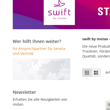
swift by motan 
Wer hilft Ihnen weiter?
Die neue Produkt
Ihr Ansprechpartner für Service
Trocknen, Förder
und Vertrieb
Qualität, sonde
Anzeigen
Liste
Liste
Ar
als
Newsletter
Erhalten Sie alle Neuigkeiten von
motan.