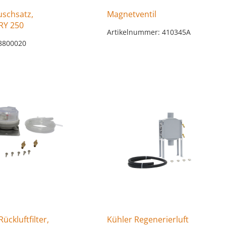
uschsatz,
Magnetventil
RY 250
Artikelnummer: 410345A
8800020
ckluftfilter,
Kühler Regenerierluft