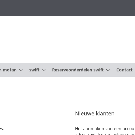
n motan
swift
Reserveonderdelen swift
Contact
Nieuwe klanten
s.
Het aanmaken van een account
adres registreren, volgen van