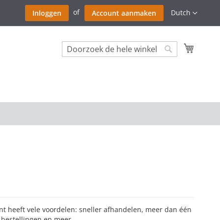
Ga
Taal
Dutch
Inloggen
Account aanmaken
naar
de
inhoud
Winkel
Search
Search
 heeft vele voordelen: sneller afhandelen, meer dan één
 bestellingen en meer.