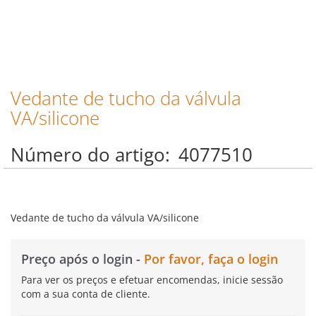
Vedante de tucho da válvula
Saltar
para
VA/silicone
o
início
Número do artigo
4077510
da
Galeria
de
imagens
Vedante de tucho da válvula VA/silicone
Preço após o login -
Por favor, faça o login
Para ver os preços e efetuar encomendas, inicie sessão
com a sua conta de cliente.