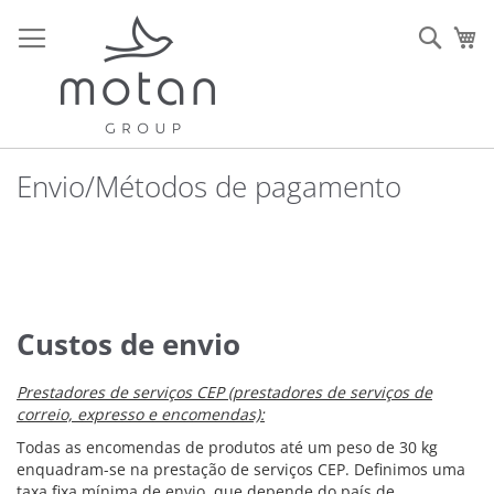
Ir
para
Sear
O 
o
Conteúdo
Envio/Métodos de pagamento
Custos de envio
Prestadores de serviços CEP (prestadores de serviços de
correio, expresso e encomendas):
Todas as encomendas de produtos até um peso de 30 kg
enquadram-se na prestação de serviços CEP. Definimos uma
taxa fixa mínima de envio, que depende do país de