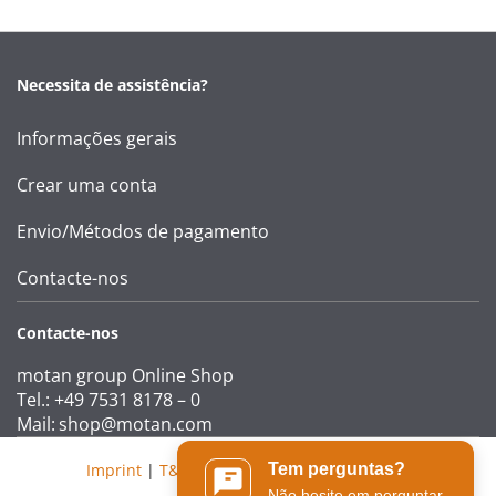
Necessita de assistência?
Informações gerais
Crear uma conta
Envio/Métodos de pagamento
Contacte-nos
Contacte-nos
motan group Online Shop
Tel.: +49 7531 8178 – 0
Mail:
shop@motan.com
Imprint
|
T&Cs
|
Data protection statement
Tem perguntas?
Não hesite em perguntar.