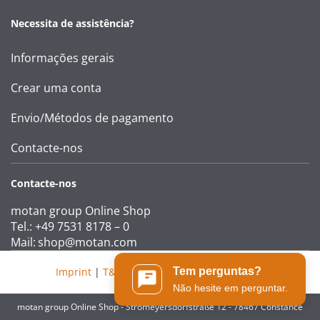
Necessita de assistência?
Informações gerais
Crear uma conta
Envio/Métodos de pagamento
Contacte-nos
Contacte-nos
motan group Online Shop
Tel.: +49 7531 8178 – 0
Mail:
shop@motan.com
Imprint
|
T&Cs
|
Data protection statement
Tem perguntas?
Não hesite em perguntar.
motan group Online Shop - Stromeyersdorfstraße 12 - 78467 Constance