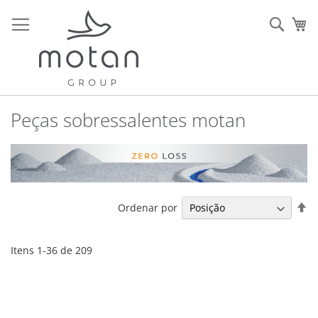
Ir
para
Sear
O 
o
Conteúdo
Peças sobressalentes motan
De
Ordenar por
O
De
Itens
1
-
36
de
209