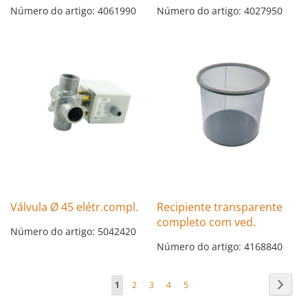
Número do artigo: 4061990
Número do artigo: 4027950
Válvula Ø 45 elétr.compl.
Recipiente transparente
completo com ved.
Número do artigo: 5042420
Número do artigo: 4168840
Página
Págin
Segui
Está
Página
Página
Página
Página
1
2
3
4
5
de