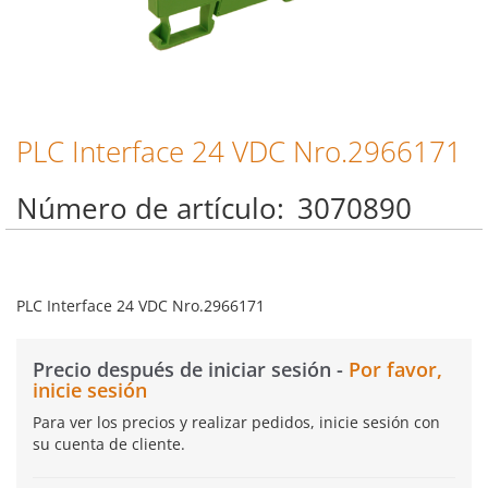
PLC Interface 24 VDC Nro.2966171
Saltar
al
comienzo
Número de artículo
3070890
de
la
galería
de
imágenes
PLC Interface 24 VDC Nro.2966171
Precio después de iniciar sesión -
Por favor,
inicie sesión
Para ver los precios y realizar pedidos, inicie sesión con
su cuenta de cliente.