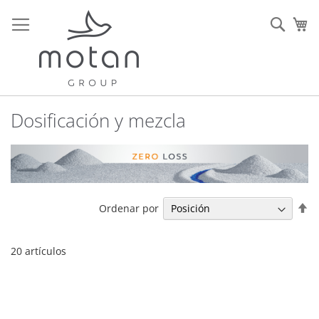
Ir
al
Sear
Mi
contenido
Dosificación y mezcla
Fi
Ordenar por
Di
De
20
artículos