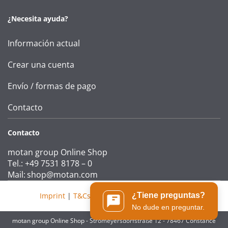
¿Necesita ayuda?
Información actual
Crear una cuenta
Envío / formas de pago
Contacto
Contacto
motan group Online Shop
Tel.: +49 7531 8178 – 0
Mail:
shop@motan.com
¿Tiene preguntas?
Imprint
|
T&Cs
|
Data protection statement
No dude en preguntar.
motan group Online Shop - Stromeyersdorfstraße 12 - 78467 Constance