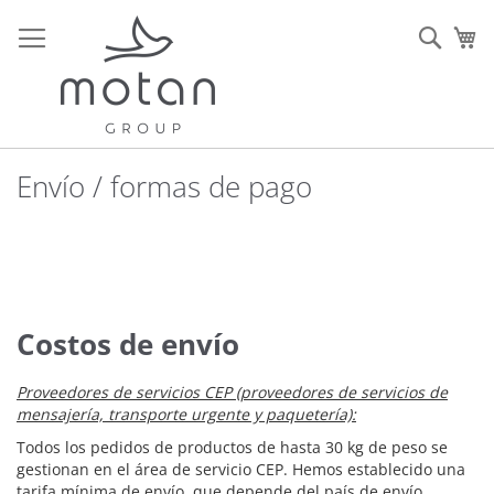
Ir
al
Sear
Mi
contenido
Envío / formas de pago
Costos de envío
Proveedores de servicios CEP (proveedores de servicios de
mensajería, transporte urgente y paquetería):
Todos los pedidos de productos de hasta 30 kg de peso se
gestionan en el área de servicio CEP. Hemos establecido una
tarifa mínima de envío, que depende del país de envío.