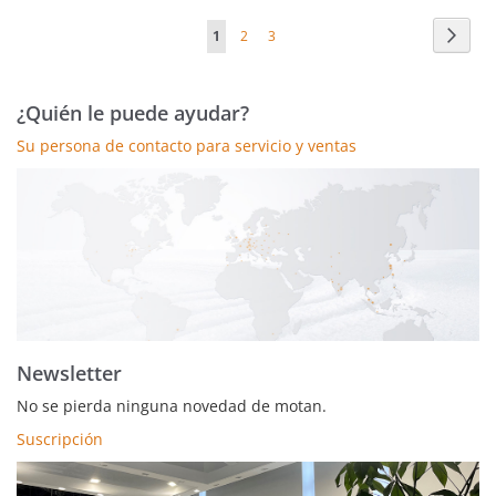
Página
Págin
Sigui
Actualmente
Página
Página
1
2
3
estás
leyendo
¿Quién le puede ayudar?
página
Su persona de contacto para servicio y ventas
Newsletter
No se pierda ninguna novedad de motan.
Suscripción