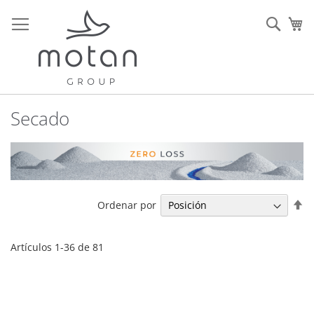
Ir
al
Sear
Mi
contenido
Secado
Fi
Ordenar por
Di
De
Artículos
1
-
36
de
81