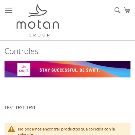
Ir
al
Sear
Mi
contenido
Controles
TEST TEST TEST
No podemos encontrar productos que coincida con la
selección.