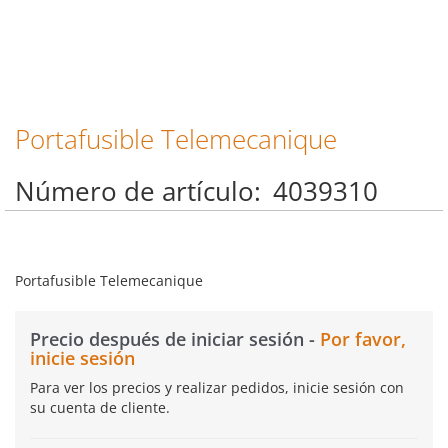
Portafusible Telemecanique
Saltar
al
comienzo
Número de artículo
4039310
de
la
galería
de
imágenes
Portafusible Telemecanique
Precio después de iniciar sesión -
Por favor,
inicie sesión
Para ver los precios y realizar pedidos, inicie sesión con
su cuenta de cliente.