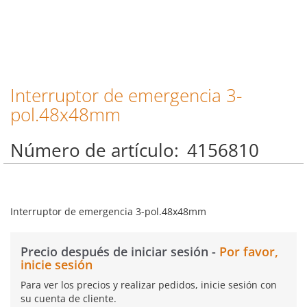
Interruptor de emergencia 3-
Saltar
al
pol.48x48mm
comienzo
de
Número de artículo
4156810
la
galería
de
imágenes
Interruptor de emergencia 3-pol.48x48mm
Precio después de iniciar sesión -
Por favor,
inicie sesión
Para ver los precios y realizar pedidos, inicie sesión con
su cuenta de cliente.