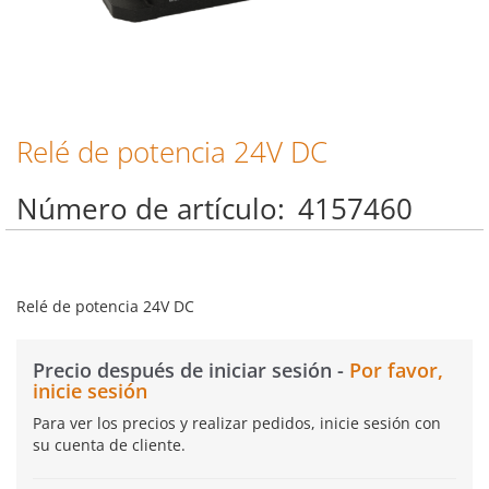
Relé de potencia 24V DC
Saltar
al
comienzo
Número de artículo
4157460
de
la
galería
de
imágenes
Relé de potencia 24V DC
Precio después de iniciar sesión -
Por favor,
inicie sesión
Para ver los precios y realizar pedidos, inicie sesión con
su cuenta de cliente.